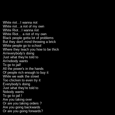
White riot…I wanna riot
White riot…a riot of my own
White Riot…I wanna riot
White Riot… a riot of my own
Black people gotta lot of problems
But they don't mind throwing a brick
White people go to school
Where they teach you how to be thick
An'everybody's doing
Just what they're told to
An'nobody wants
To go to jail!
All the power's in the hands
Of people rich enough to buy it
While we walk the street
Too chicken to even try it
Everybody's doing
Just what they're told to
Nobody wants
To go to jail !
Are you taking over
Or are you taking orders ?
Are you going backwards
Or are you going forwards?