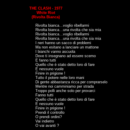
THE CLASH - 1977
White Riot
(Rivolta Bianca)
Rivolta bianca…voglio ribellarmi
Rivolta bianca…una rivolta che sia mia
Rivolta bianca…voglio ribellarmi
Rivolta bianca…una rivolta che sia mia
I neri hanno un sacco di problemi
Ma non esitano a lanciare un mattone
I bianchi vanno ascuola
Dove ti insegnano ad essere scemo
E fanno tutti
Quello che è stato detto loro di fare
E nessuno vuole
Finire in prigione !
Tutto il potere nelle loro mani
Di gente abbastanza ricca per comprarselo
Mentre noi camminiamo per strada
Troppo polli anche solo per provarci
Fanno tutti
Quello che è stato detto loro di fare
E nessuno vuole
Finire in prigione !
Prendi il controllo
O prendi ordini?
Vai indietro
O vai avanti ?