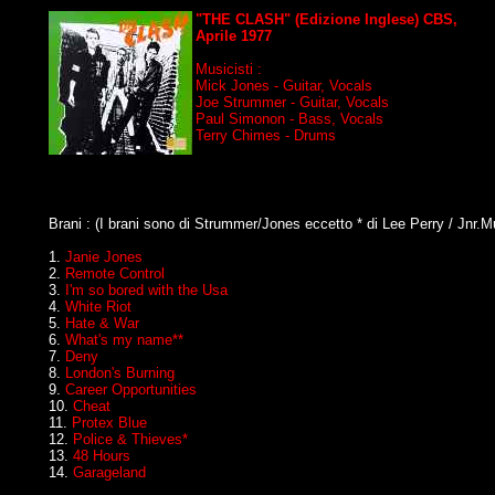
"THE CLASH" (Edizione Inglese) CBS,
Aprile 1977
Musicisti :
Mick Jones - Guitar, Vocals
Joe Strummer - Guitar, Vocals
Paul Simonon - Bass, Vocals
Terry Chimes - Drums
Brani : (I brani sono di Strummer/Jones eccetto * di Lee Perry / Jnr.Mu
1.
Janie Jones
2.
Remote Control
3.
I'm so bored with the Usa
4.
White Riot
5.
Hate & War
6.
What's my name**
7.
Deny
8.
London's Burning
9.
Career Opportunities
10.
Cheat
11.
Protex Blue
12.
Police & Thieves*
13.
48 Hours
14.
Garageland