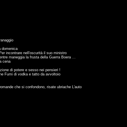
granaggio
la domenica
r incontrare nell'oscurità il suo ministro
entre maneggia la frusta della Guerra Boera …
 a cena
zione di potere e sesso nei pensieri !
ne Fumi di vodka e tatto da avvoltoio
 Domande che si confondono, risate ubriache L'auto