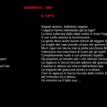
SANDINISTA - 1980
IL CAPO
Segreti atomici, bollettino segreto
I ragazzi hanno individuato già la fuga?
La terra sollevata dalla talpa mette in moto l'in
Il suo crollo arresta la locomozione…
La gente deve avere buone notizie da leggere 
La moglie del capo prende un'auto del governo Pe
Ma il capo non lascia mai la porta socchiusa M
Indossava una maschera di cuoio per gli ospiti
Completamente nudo e con profondo rispetto
spect
Ha proposto un brindisi per i voti ottenuti Sensa
La ragazza si lascia toccare adesso dal grasso
ouch her
L'autista in attesa sul mezzo dell'ambasciata
La trappola del grassone pronta a scattare…
Così la ragazza si lascia toccare dallo smilzo
del ministero là in attesa
Un ministro sa il fatto suo….