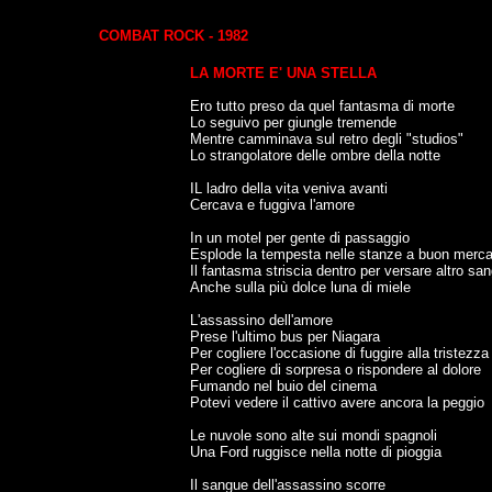
COMBAT ROCK - 1982
LA MORTE E' UNA STELLA
Ero tutto preso da quel fantasma di morte
Lo seguivo per giungle tremende
Mentre camminava sul retro degli "studios"
Lo strangolatore delle ombre della notte
IL ladro della vita veniva avanti
Cercava e fuggiva l'amore
In un motel per gente di passaggio
Esplode la tempesta nelle stanze a buon merca
Il fantasma striscia dentro per versare altro sa
Anche sulla più dolce luna di miele
L'assassino dell'amore
Prese l'ultimo bus per Niagara
Per cogliere l'occasione di fuggire alla tristezza
Per cogliere di sorpresa o rispondere al dolore
Fumando nel buio del cinema
Potevi vedere il cattivo avere ancora la peggio
Le nuvole sono alte sui mondi spagnoli
Una Ford ruggisce nella notte di pioggia
Il sangue dell'assassino scorre