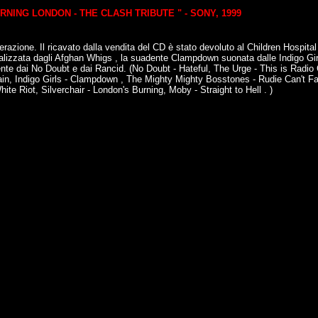
RNING LONDON - THE CLASH TRIBUTE " - SONY, 1999
azione. Il ricavato dalla vendita del CD è stato devoluto al Children Hospita
realizzata dagli Afghan Whigs , la suadente Clampdown suonata dalle Indigo Gir
mente dai No Doubt e dai Rancid. (No Doubt - Hateful, The Urge - This is Rad
Vain, Indigo Girls - Clampdown , The Mighty Mighty Bosstones - Rudie Can't Fai
e Riot, Silverchair - London's Burning, Moby - Straight to Hell . )