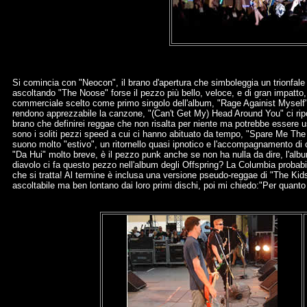
Si comincia con "Neocon", il brano d'apertura che simboleggia un trionfale r
ascoltando "The Noose" forse il pezzo più bello, veloce, e di gran impatt
commerciale scelto come primo singolo dell'album, "Rage Againist Myself" 
rendono apprezzabile la canzone, "(Can't Get My) Head Around You" ci rip
brano che definirei reggae che non risalta per niente ma potrebbe essere
sono i soliti pezzi speed a cui ci hanno abituato da tempo, "Spare Me The D
suono molto "estivo", un ritornello quasi ipnotico e l'accompagnamento di 
"Da Hui" molto breve, è il pezzo punk anche se non ha nulla da dire, l'al
diavolo ci fa questo pezzo nell'album degli Offspring? La Columbia probabilm
che si tratta! Al termine è inclusa una versione pseudo-reggae di "The Kids
ascoltabile ma ben lontano dai loro primi dischi, poi mi chiedo:"Per quant