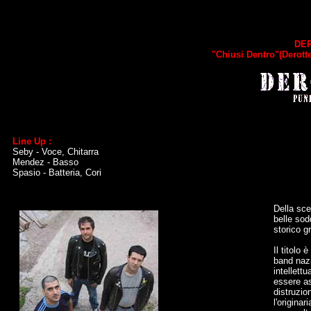
DE
"Chiusi Dentro"(Derott
Line Up :
Seby - Voce, Chitarra
Mendez - Basso
Spasio - Batteria, Cori
Della sce
belle sod
storico g
Il titolo
band nazi
intellett
essere as
distruzio
l'origina