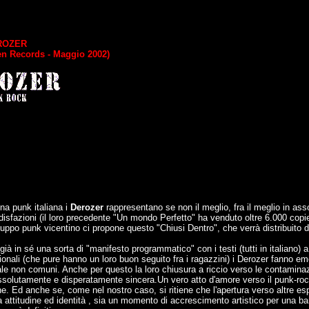
ROZER
en Records - Maggio 2002)
na punk italiana i
Derozer
rappresentano se non il meglio, fra il meglio in assol
disfazioni (il loro precedente "Un mondo Perfetto" ha venduto oltre 6.000 copie
ruppo punk vicentino ci propone questo "Chiusi Dentro", che verrà distribuito da
 è già in sé una sorta di "manifesto programmatico" con i testi (tutti in italiano)
onali (che pure hanno un loro buon seguito fra i ragazzini) i Derozer fanno em
uale non comuni. Anche per questo la loro chiusura a riccio verso le contaminazi
solutamente e disperatamente sincera.Un vero atto d'amore verso il punk-rock 
ne. Ed anche se, come nel nostro caso, si ritiene che l'apertura verso altre e
ria attitudine ed identità , sia un momento di accrescimento artistico per una