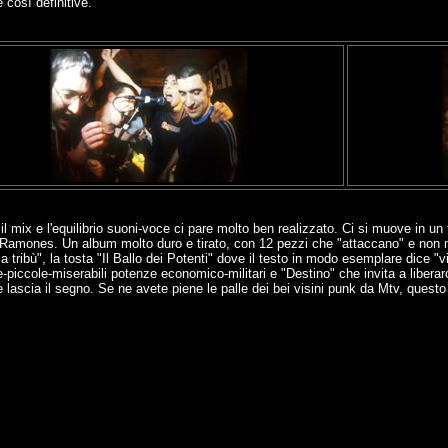
e così definitive.
e il mix e l'equilibrio suoni-voce ci pare molto ben realizzato. Ci si muove in u
amones. Un album molto duro e tirato, con 12 pezzi che "attaccano" e non molla
a tribù", la tosta "Il Ballo dei Potenti" dove il testo in modo esemplare dice "vi
die-piccole-miserabili potenze economico-militari e "Destino" che invita a libera
 e lascia il segno. Se ne avete piene le palle dei bei visini punk da Mtv, ques