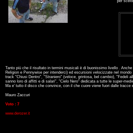
per scelt
Tanto più che il risultato in termini musicali è di buonissimo livello . Anch
Religion e Pennywise per intenderci) ed escursioni velocizzate nel mondo R
track "Chiusi Dentro", "Straniero" (veloce, grintosa, bel cambio), "Fedeli all
sanno loro di affitti e di salari", "Cielo Nero" dedicata a tutte le super-me
Ma e' tutto il disco che convince, con il che cuore viene fuori dalle tracce
Mauro Zaccuri
Voto : 7
www.derozer.it