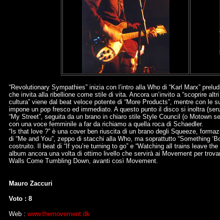
“Revolutionary Sympathies” inizia con l’intro alla Who di “Karl Marx” prelud
che invita alla ribellione come stile di vita. Ancora un’invito a “scoprire altri
cultura” viene dal beat veloce potente di “More Products”, mentre con le s
impone un pop fresco ed immediato. A questo punto il disco si inoltra (senza 
“My Street”, seguita da un brano in chiaro stile Style Council (o Motown se v
con una voce femminile a far da richiamo a quella roca di Schaedler.
“Is that love ?” è una cover ben riuscita di un brano degli Squeeze, formazi
di “Me and You”, zeppo di stacchi alla Who, ma soprattutto “Something ‘Bo
costruito. Il beat di “If you’re turning to go” e “Watching all trains leave 
album ancora una volta di ottimo livello che servirà ai Movement per trov
Walls Come Tumbling Down, avanti così Movement.
Mauro Zaccuri
Voto : 8
Web :
www.themovement.dk