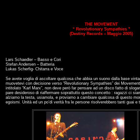
THE MOVEMENT
“ Revolutionary Sympathies ”
(Destiny Records – Maggio 2005)
Lars Schaedler – Basso e Cori
Stefan Andersen – Batteria
Lukas Scherfig- Chitarra e Voce
Se avete voglia di ascoltare qualcosa che abbia un suono dalla base vintag
muovetevi con decisione verso “Revolutionary Sympathies” dei Movement. Il
intitolato “Karl Marx”, non deve però far pensare ad un disco fatto di slogan
pare desideroso di riaffermare soprattutto questo concetto : ragazzi ci sia
alziamo la testa, usiamola, e proviamo a cambiare qualcosa di questo mondo
egoismi. Unità ed un po’di verità fra le persone risolverebbero tanti guai e